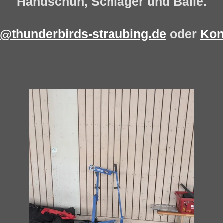
Handschuh, Schläger und Bälle.
o@thunderbirds-straubing.de
oder
Kon