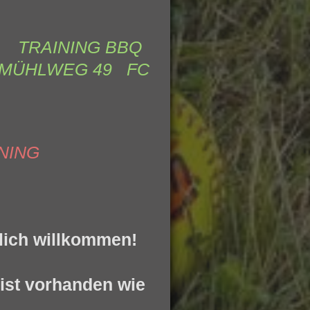
T
RAINING BBQ
ERMÜHLWEG 49 FC
INING
zlich willkommen!
 ist vorhanden wie